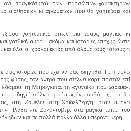
λά όχι τραγικότητα) των προσώπων-χαρακτήρων
μα αισθήσεων κι αρωμάτων που θα γοητεύσει και
 εξίσου γοητευτικά, όπως μια εσάνς μαγείας κι
αι γοτθική αύρα... ακόμα και ιστορίες εποχής ώστε
 και όλοι οι χρόνοι εκτός από όλους τους τόπους ή
 στις ιστορίες που έχει να σας διηγηθεί. Γιατί μόνο
 της φύσης, τον άντρα που στέλνει καρτ ποστάλ επί
υ κόσμου, τη Μπρογκέτα, τη «γυναίκα που χόρευε»,
 που οδηγεί ντάλκα -ή μήπως ένα σαβέιρος;- και θα
τας, στη Χάμελιν, στη Χαϊδελβέργη, στον πύργο
ην Πλάθα ντε Ζοκοντόβερ, στα μαγικά τοπία του
ν Δόγηδων και σε πολλά πολλά άλλα υπέροχα μέρη.