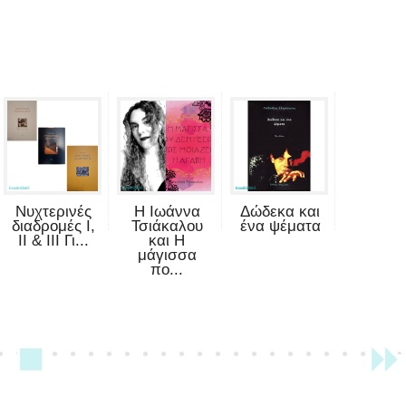
Νυχτερινές
Η Ιωάννα
Δώδεκα και
διαδρομές Ι,
Τσιάκαλου
ένα ψέματα
ΙΙ & ΙΙΙ Γι...
και Η
μάγισσα
πο...