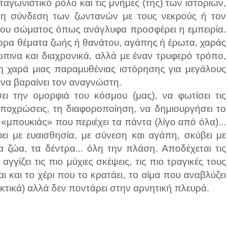
αγωνιστικό ρόλο και τις μνήμες (της) των ιστοριών,
τη σύνδεση των ζωντανών με τους νεκρούς ή τον
 του σώματος όπως ανάγλυφα προσφέρει η εμπειρία.
φορα θέματα ζωής ή θανάτου, αγάπης ή έρωτα, χαράς
ώπινα και διαχρονικά, αλλά με έναν τρυφερό τρόπο,
η χαρά μιας παραμυθένιας ιστόρησης για μεγάλους
ς να βαραίνει τον αναγνώστη.
ει την ομορφιά του κόσμου (μας), να φωτίσει τις
 αποχρώσεις, τη διαφοροποίηση, να δημιουργήσει το
μπουκιάς» που περιέχει τα πάντα (λίγο από όλα)...
ει με ευαισθησία, με σύνεση και αγάπη, σκύβει με
ζώα, τα δέντρα... όλη την πλάση. Αποδέχεται τις
γίζει τις πιο μύχιες σκέψεις, τις πιο τραγικές τους
ι και το χέρι που το κρατάει, το αίμα που αναβλύζει
κτικά) αλλά δεν ποντάρει στην αρνητική πλευρά.