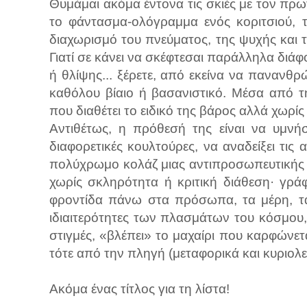
Θυμάμαι ακόμα έντονα τις σκιές με τον πρωτ
το φάντασμα-ολόγραμμα ενός κοριτσιού, 
διαχωρισμό του πνεύματος, της ψυχής και
Γιατί σε κάνει να σκέφτεσαι παράλληλα διά
ή θλίψης... ξέρετε, από εκείνα να πανανθρ
καθόλου βίαιο ή βασανιστικό. Μέσα από τ
που διαθέτει το ειδικό της βάρος αλλά χωρί
Αντιθέτως, η πρόθεσή της είναι να υμνήσ
διαφορετικές κουλτούρες, να αναδείξει τις
πολύχρωμο κολάζ μιας αντιπροσωπευτικής «
χωρίς σκληρότητα ή κριτική διάθεση· γράφ
φροντίδα πάνω στα πρόσωπα, τα μέρη, τα 
ιδιαιτερότητες των πλασμάτων του κόσμου, αγ
στιγμές, «βλέπει» το μαχαίρι που καρφώνετα
τότε από την πληγή (μεταφορικά και κυριολε
Ακόμα ένας τίτλος για τη λίστα!