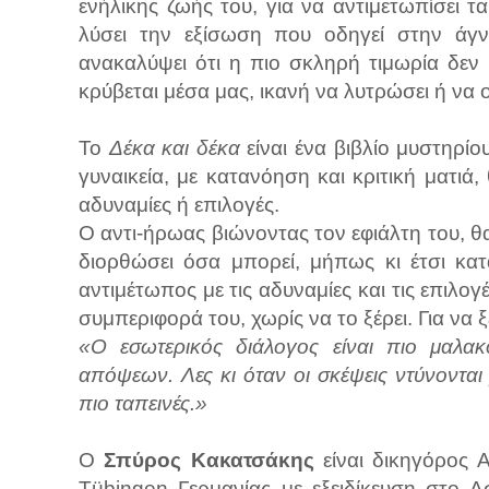
ενήλικης ζωής του, για να αντιμετωπίσει τ
λύσει την εξίσωση που οδηγεί στην ά
ανακαλύψει ότι η πιο σκληρή τιμωρία δεν 
κρύβεται μέσα μας, ικανή να λυτρώσει ή να 
Το
Δέκα και δέκα
είναι ένα βιβλίο μυστηρίο
γυναικεία, με κατανόηση και κριτική ματιά
αδυναμίες ή επιλογές.
Ο αντι-ήρωας βιώνοντας τον εφιάλτη του, θ
διορθώσει όσα μπορεί, μήπως κι έτσι κατ
αντιμέτωπος με τις αδυναμίες και τις επιλο
συμπεριφορά του, χωρίς να το ξέρει. Για να ξ
«Ο εσωτερικός διάλογος είναι πιο μαλακ
απόψεων. Λες κι όταν οι σκέψεις ντύνονται
πιο ταπεινές.»
Ο
Σπύρος Κακατσάκης
είναι δικηγόρος 
Tübingen Γερμανίας με εξειδίκευση στο Α