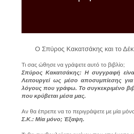
λ
λ
α
γ
ή
Ο Σπύρος Κακατσάκης και το Δέκα
Τι σας ώθησε να γράψετε αυτό το βιβλίο;
Σπύρος Κακατσάκης: Η συγγραφή είναι
Λειτουργεί ως μέσο αποσυμπίεσης για
λόγους που γράφω. Το συγκεκριμένο βιβ
που κρύβεται μέσα μας.
Αν θα έπρεπε να το περιγράψετε με μία μόνο
Σ.Κ.: Μία μόνο; Έξαψη.