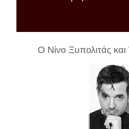
λ
λ
α
γ
ή
Ο Νίνο Ξυπολιτάς κα