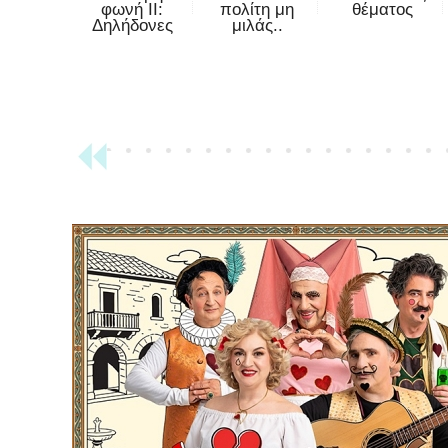
φωνή II:
πολίτη μη
θέματος
Δηλήδονες
μιλάς..