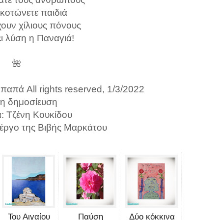
σκοτώνετε παιδιά
ουν χίλιους πόνους
ι λύση η Παναγιά!
🌺
απά All rights reserved, 1/3/2022
η δημοσίευση
α: Τζένη Κουκίδου
 έργο της Βιβής Μαρκάτου
Του Αιγαίου
Παύση
Δύο κόκκινα