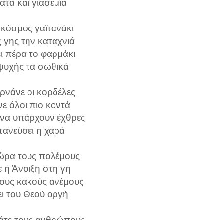
ατα και γιασεμιά
ο κόσμος γαϊτανάκι
 γης την καταχνιά
ει πέρα το φαρμάκι
 ψυχής τα σωθικά
ρνάνε οι κορδέλες
νε όλοι πιο κοντά
να υπάρχουν έχθρες
τανεύσει η χαρά
ώρα τους πολέμους
 η Άνοιξη στη γη
τους κακούς ανέμους
ει του Θεού οργή
άτε τους ανθρώπους