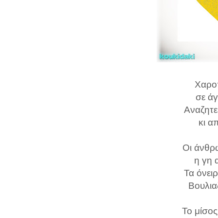
Χαρο
σε ά
Αναζητε
κι α
Οι άνθρ
η γη 
Τα όνει
Βουλια
Το μίσος