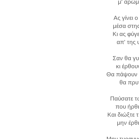
μ' αρώμ
Ας γίνει 
μέσα στης
Κι ας φύγ
απ' της
Σαν θα γυ
κι έρθου
Θα πάψουν 
θα πρυ
Παύσατε τ
που ήρθε
Και διώξτε 
μην έρθ
Μην τυρανν