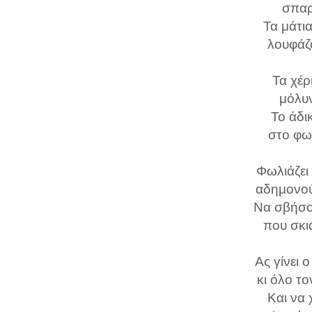
σπαρ
Τα μάτι
λουφάζ
Τα χέρ
μόλυ
Το άδι
στο φω
Φωλιάζει
αδημονού
Να σβήσο
που σκι
Ας γίνει 
κι όλο τ
Και να 