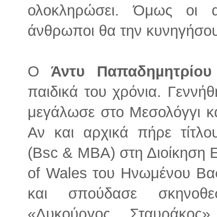
ολοκληρώσει. Όμως οι α
άνθρωποι θα την κυνηγήσουν
Ο
Άντυ Παπαδηµητρίου
παιδικά του χρόνια. Γεννή
μεγάλωσε στο Μεσολόγγι κα
Αν και αρχικά πήρε τίτλο
(Bsc & MBA) στη Διοίκηση Ε
of Wales του Ηνωμένου Βασι
και σπούδασε σκηνοθε
«Λυκούργος Σταυράκος»