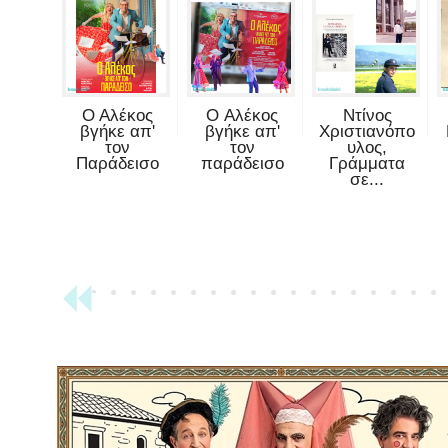
Ο Αλέκος
O Αλέκος
Ντίνος
βγήκε απ'
βγήκε απ'
Χριστιανόπο
τον
τον
υλος,
Παράδεισο
παράδεισο
Γράμματα
σε...