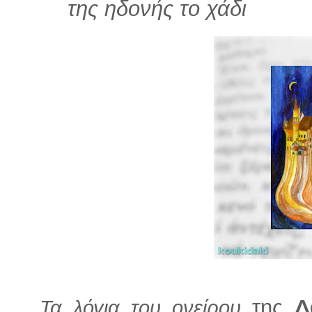
της ηδονής το χάδι
της
Δ
Τα λόγια του ονείρου