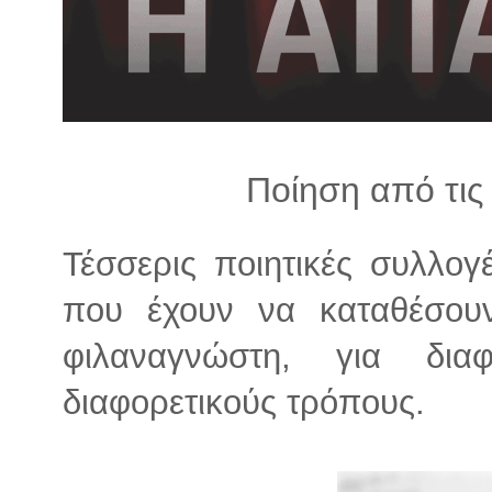
λ
λ
α
γ
ή
Ποίηση από τις
Τέσσερις ποιητικές συλλογ
που έχουν να καταθέσου
φιλαναγνώστη, για δια
διαφορετικούς τρόπους.