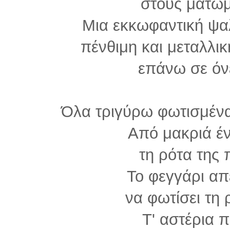
στους ματω
Μια εκκωφαντική ψα
πένθιμη και μεταλλικ
επάνω σε όν
Όλα τριγύρω φωτισμένα
Από μακριά έν
τη ρότα της
Το φεγγάρι α
να φωτίσει τη
Τ' αστέρια 