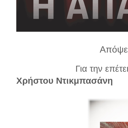
λ
λ
α
γ
ή
Απόψε 
Για την επέτε
Χρήστου Ντικμπασάνη