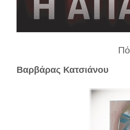
λ
λ
α
γ
ή
Πό
Βαρβάρας Κατσιάνου