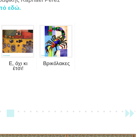
από εδώ.
Ε, όχι κι
Βρικόλακες
έτσι!