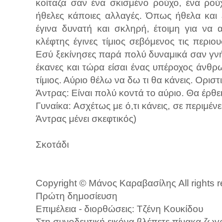
κοίταζα σαν ένα σκισμένο ρούχο, ένα ρού
ήθελες κάποιες αλλαγές. Όπως ήθελα και
έγινα δυνατή και σκληρή, έτοιμη για να
κλέφτης έγινες τίμιος σεβόμενος τις περ
Εσύ ξεκίνησες παρά πολύ δυναμικά σαν γν
έκανες και τώρα είσαι ένας υπέροχος άνθρω
τίμιος. Αύριο θέλω να δω τι θα κάνεις. Οριστ
Άντρας: Είναι πολύ κοντά το αύριο. Θα έρθει
Γυναίκα: Ασχέτως με ό,τι κάνεις, σε περιμένε
Άντρας μένει σκεφτικός)
Σκοτάδι
Copyright © Μάνος Καραβασίλης All rights 
Πρώτη δημοσίευση
Επιμέλεια - διορθώσεις: Τζένη Κουκίδου
Στη συνοδευτική εικόνα βλέπετε πίνακα ζω