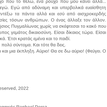
χο που το θέλω, ένα ρούχο που μου κάνει αλλά...
 εγώ. Εγώ από αδύναμη και υπερβολικά ευαίσθητη
 αντέξω τα πάντα αλλά και εσύ από αισχροκερδής
ιουσίες τόσων ανθρώπων. Ο ένας άλλαξε τον άλλον.
ήσιος Πυγμαλίωνας χωρίς να σκέφτεσαι το κακό που
πος γεμάτος δικαιοσύνη. Είσαι δίκαιος τώρα. Είσαι
ικά. Έτσι κρατάς εμένα και το παιδί.
 πολύ σύντομα. Και τότε θα δεις.
ι και μια έκπληξη. Αύριο! Θα σε δω αύριο! (Φεύγει. Ο
reserved, 2022
γραφικής Raphael Perez