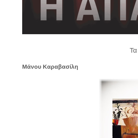
λ
λ
α
γ
ή
Τα
Μάνου Καραβασίλη