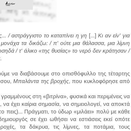
... / αστράγγιστο το καταπίνει η γη
[...]
Κι αν είν' για
 μονάχα τα δικάζω: / π' ούτε μια θάλασσα, μια λίμνη
οσηδά / τ' άλικο «της θυσίας» το νερό δεν κράτησαν /
.
ρούμε να διαβάσουμε στο οπισθόφυλλο της τέταρτης
τσου,
Μπαλάντα της βροχής
, που κυκλοφόρησε από
ς γραμμένους στη «βιτρίνα», φυσικά και περιμένεις να
, να έχει καίρια σημασία, να σημειολογεί, να αποκτά
ο πεις)... Πράγματι, το ύδωρ «μιλάει» πολύ με κάθε
ημιουργός σε έχει ωθήσει να εστιάσεις εκεί οπότε
οχές, τα δάκρυα, τις λίμνες, τα ποτάμια, τους