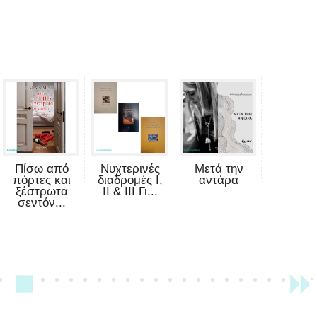
Πίσω από
Νυχτερινές
Μετά την
πόρτες και
διαδρομές Ι,
αντάρα
ξέστρωτα
ΙΙ & ΙΙΙ Γι...
σεντόν...