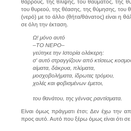
θάρρους, της θλίψης, του θαύματος, της θ
του θυρεού, της θέασης, της θύμησης, του θ
(νερό) με το άλλο (θήτα/θάνατος) είναι η 
σε όλη την έκταση.
Ω! μόνο αυτό
–ΤΟ ΝΕΡΟ–
γεύτηκε την Ιστορία ολάκερη:
σ' αυτό στραγγίζουν από κτίσεως κοσμο
αίματα, δάκρυα, πλύματα,
μοσχοβολήματα, ίδρωτες τρόμου,
χολές και φοβισμένων έμετοι,
του θανάτου, της γέννας ραντίσματα.
Είναι όμως πράγματι έτσι; Δεν έχω την α
προς αυτό. Αυτό που ξέρω όμως είναι ότι σε 