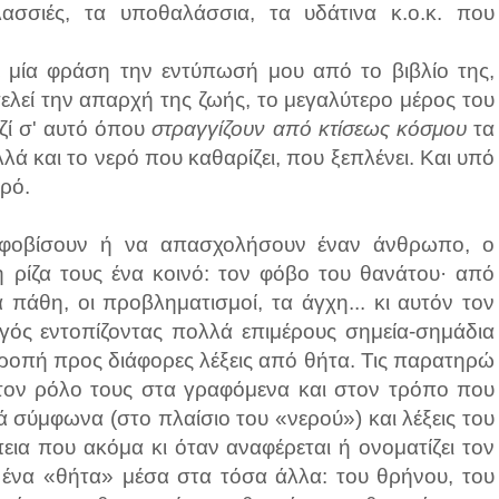
ασσιές, τα υποθαλάσσια, τα υδάτινα κ.ο.κ. που
μία φράση την εντύπωσή μου από το βιβλίο της,
ελεί την απαρχή της ζωής, το μεγαλύτερο μέρος του
ζί σ' αυτό όπου
στραγγίζουν από κτίσεως κόσμου
τα
ά και το νερό που καθαρίζει, που ξεπλένει. Και υπό
ερό.
φοβίσουν ή να απασχολήσουν έναν άνθρωπο, ο
η ρίζα τους ένα κοινό: τον φόβο του θανάτου· από
α πάθη, οι προβληματισμοί, τα άγχη... κι αυτόν τον
γός εντοπίζοντας πολλά επιμέρους σημεία-σημάδια
ια ροπή προς διάφορες λέξεις από θήτα. Τις παρατηρώ
 τον ρόλο τους στα γραφόμενα και στον τρόπο που
ά σύμφωνα (στο πλαίσιο του «νερού») και λέξεις του
εια που ακόμα κι όταν αναφέρεται ή ονοματίζει τον
 ένα «θήτα» μέσα στα τόσα άλλα: του θρήνου, του