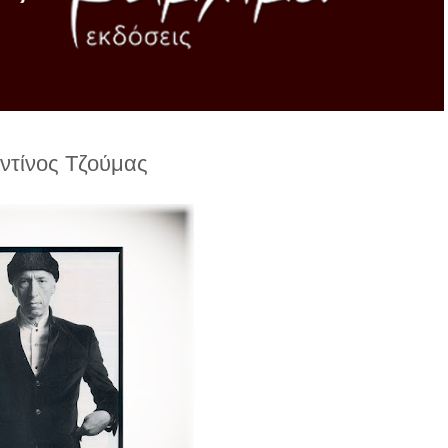
τίνος Τζούμας