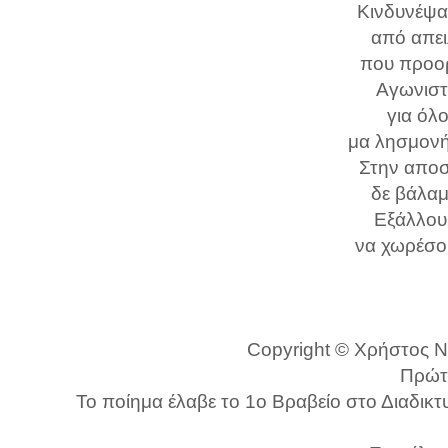
Κινδυνέψα
από απει
που προορ
Αγωνιστ
για όλ
μα λησμονή
Στην αποσ
δε βάλαμ
Εξάλλου
να χωρέσου
Copyright © Χρήστος Ντ
Πρώτ
Το ποίημα έλαβε το 1ο Βραβείο στο Διαδικ