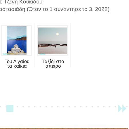
α: Τζένη Κουκίδου
αστασιάδη (Όταν το 1 συνάντησε το 3, 2022)
Του Αιγαίου
Ταξίδι στο
τα καΐκια
άπειρο