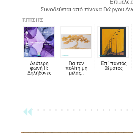
Επιμέλει
Συνοδεύεται από πίνακα Γιώργου Αν
ΕΠΙΣΗΣ
Δεύτερη
Για τον
Επί παντός
φωνή II:
πολίτη μη
θέματος
Δηλήδονες
μιλάς..