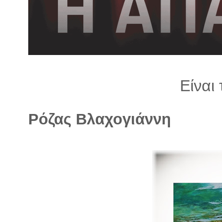
λ
λ
α
γ
ή
Είναι
Ρόζας Βλαχογιάννη