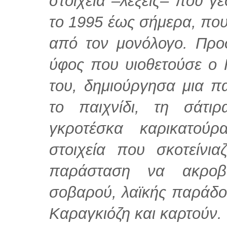
στοιχεία –λέξεις– που 
το 1995 έως σήμερα, πο
από τον μονόλογο. Πρ
ύφος που υιοθετούσε ο 
του, δημιούργησα μια π
το παιχνίδι, τη σάτι
γκροτέσκα καρικατούρ
στοιχεία που σκοτείνι
παράσταση να ακροβα
σοβαρού, λαϊκής παράδο
Καραγκιόζη και καρτούν.