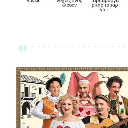
γονείς
νύχτες ενός
ταρίταμαργα
κλόουν
ρίταρίταμαρ
γα...