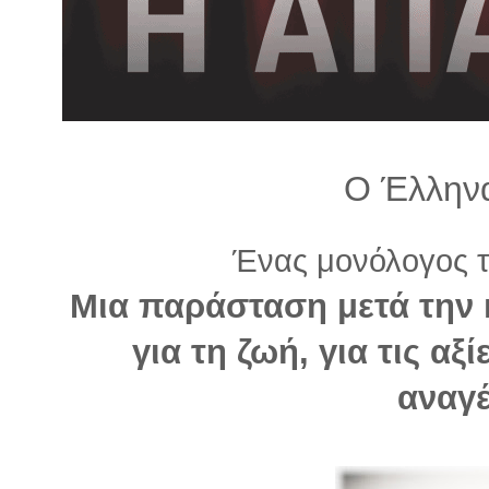
λ
λ
α
γ
ή
Ο Έλλην
Ένας μονόλογος τ
Μια παράσταση μετά την
για τη ζωή, για τις αξ
αναγέ