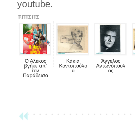
youtube.
ΕΠΙΣΗΣ
Ο Αλέκος
Κάκια
Άγγελος
βγήκε απ'
Κοντοπούλο
Αντωνόπουλ
τον
υ
ος
Παράδεισο