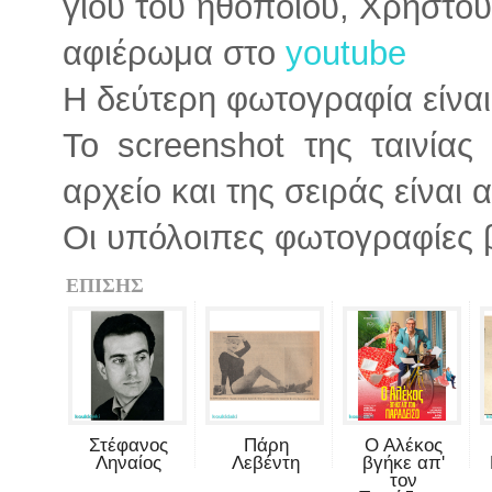
γιου του ηθοποιού, Χρήστου
αφιέρωμα στο
youtube
Η δεύτερη φωτογραφία είνα
Το screenshot της ταινία
αρχείο και της σειράς είναι 
Οι υπόλοιπες φωτογραφίες β
ΕΠΙΣΗΣ
Στέφανος
Πάρη
Ο Αλέκος
Ληναίος
Λεβέντη
βγήκε απ'
τον