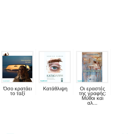
Όσο κρατάει
Κατάθλιψη
Οι εραστές
το ταξί
της γραφής:
Μύθοι και
αλ...