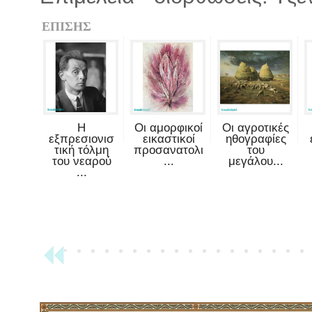
ΕΠΙΣΗΣ
Η
Οι αμορφικοί
Οι αγροτικές
εξπρεσιονισ
εικαστικοί
ηθογραφίες
τική τόλμη
προσανατολι
του
του νεαρού
...
μεγάλου...
...