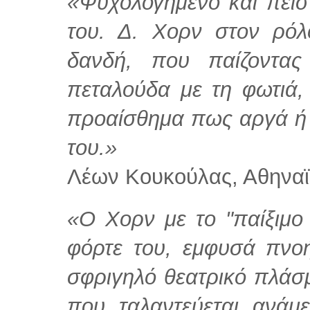
«Ψυχολογημένο και πειστ
του. Δ. Χορν στον ρόλ
δανδή, που παίζοντα
πεταλούδα με τη φωτιά,
προαίσθημα πως αργά ή 
του.»
Λέων Κουκούλας, Αθηναϊ
«Ο Χορν με το "παίξιμο
φόρτε του, εμφυσά πνοή
σφριγηλό θεατρικό πλάσ
που ταλαντεύεται ανάμ