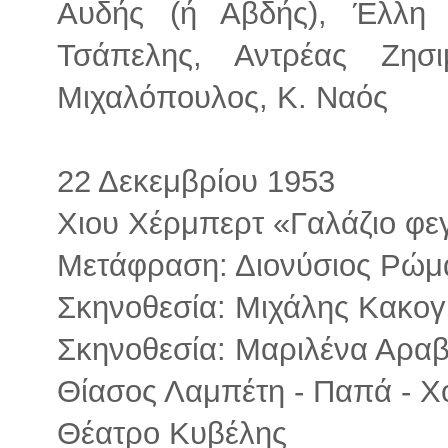
Αυδής (ή Αβδής), Έλλη 
Τσάπελης, Αντρέας Ζησ
Μιχαλόπουλος, Κ. Ναός
22 Δεκεμβρίου 1953
Χιου Χέρμπερτ «Γαλάζιο φε
Μετάφραση: Διονύσιος Ρώμ
Σκηνοθεσία: Μιχάλης Κακογ
Σκηνοθεσία: Μαριλένα Αραβ
Θίασος Λαμπέτη - Παπά - Χ
Θέατρο Κυβέλης