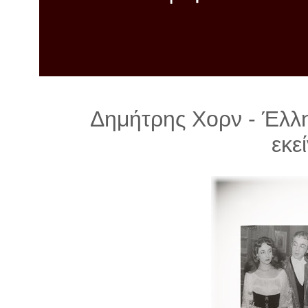
λ
λ
α
γ
ή
Δημήτρης Χορν - Έλλη
εκεί