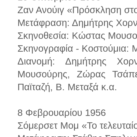
Ζαν Ανούιγ «Πρόσκληση στ
Μετάφραση: Δημήτρης Χορ
Σκηνοθεσία: Κώστας Μουσ
Σκηνογραφία - Κοστούμια: 
Διανομή: Δημήτρης Χο
Μουσούρης, Ζώρας Τσάπε
Παϊταζή, Β. Μεταξά κ.α.
8 Φεβρουαρίου 1956
Σόμερσετ Μομ «Το τελευταί