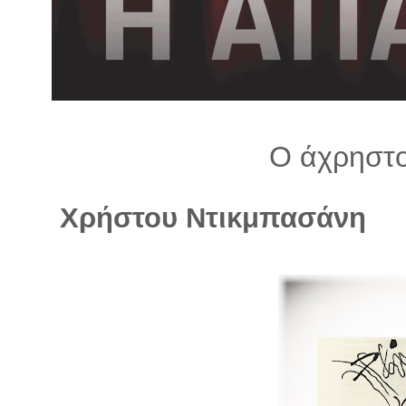
λ
λ
α
γ
ή
Ο άχρηστο
Χρήστου Ντικμπασάνη