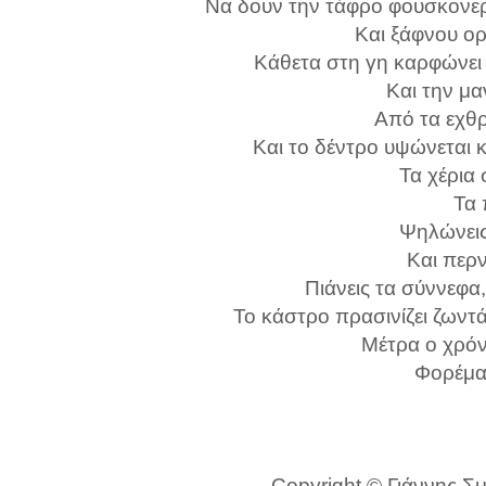
Να δουν την τάφρο φουσκονερι
Και ξάφνου ορ
Κάθετα στη γη καρφώνει 
Και την μα
Από τα εχθρ
Και το δέντρο υψώνεται κ
Τα χέρια 
Τα 
Ψηλώνεις
Και περ
Πιάνεις τα σύννεφα
Το κάστρο πρασινίζει ζωντάν
Μέτρα ο χρόν
Φορέμα
Copyright © Γιάννης Σμί