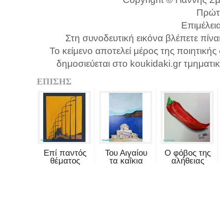
Πρώτ
Επιμέλει
Στη συνοδευτική εικόνα βλέπετε πί
Το κείμενο αποτελεί μέρος της ποιητικής
δημοσιεύεται στο koukidaki.gr τμηματι
ΕΠΙΣΗΣ
Επί παντός
Του Αιγαίου
Ο φόβος της
θέματος
τα καΐκια
αλήθειας