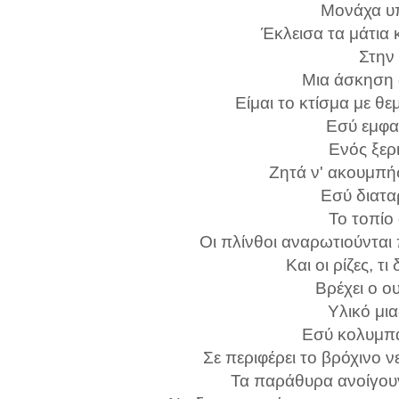
Μονάχα υπ
Έκλεισα τα μάτια 
Στην
Μια άσκηση 
Είμαι το κτίσμα με θ
Εσύ εμφαν
Ενός ξερ
Ζητά ν' ακουμπή
Εσύ διατα
Το τοπίο
Οι πλίνθοι αναρωτιούνται 
Και οι ρίζες, τι
Βρέχει ο ο
Υλικό μια
Εσύ κολυμπά
Σε περιφέρει το βρόχινο ν
Τα παράθυρα ανοίγουν