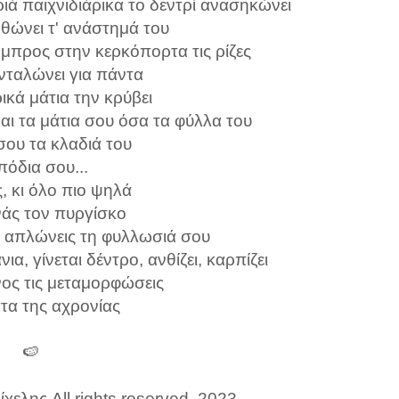
ά παιχνιδιάρικα το δεντρί ανασηκώνει
θώνει τ' ανάστημά του
μπρος στην κερκόπορτα τις ρίζες
νταλώνει για πάντα
ικά μάτια την κρύβει
αι τα μάτια σου όσα τα φύλλα του
σου τα κλαδιά του
πόδια σου...
, κι όλο πιο ψηλά
νάς τον πυργίσκο
, απλώνεις τη φυλλωσιά σου
ια, γίνεται δέντρο, ανθίζει, καρπίζει
ος τις μεταμορφώσεις
τα της αχρονίας
🍉
χελης All rights reserved, 2023