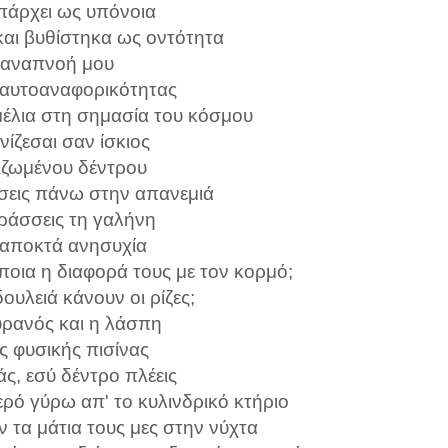
άρχει ως υπόνοια
και βυθίστηκα ως οντότητα
 αναπνοή μου
αυτοαναφορικότητας
εμέλια στη σημασία του κόσμου
ίζεσαι σαν ίσκιος
ιζωμένου δέντρου
σεις πάνω στην απανεμιά
ράσσεις τη γαλήνη
 αποκτά ανησυχία
ποια η διαφορά τους με τον κορμό;
 δουλειά κάνουν οι ρίζες;
υρανός και η λάσπη
ς φυσικής πισίνας
ς, εσύ δέντρο πλέεις
ερό γύρω απ' το κυλινδρικό κτήριο
 τα μάτια τους μες στην νύχτα