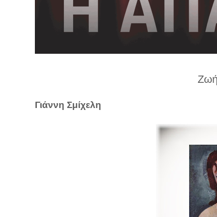
λ
λ
α
γ
ή
Ζωή
Γιάννη Σμίχελη