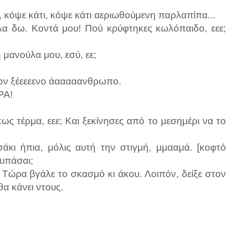
, κόψε κάτι, κόψε κάτι αεριωθούμενη παρλαπίπα...
λα δω. Κοντά μου! Πού κρύφτηκες κωλόπαιδο, εεε;
 η μανούλα μου, εσύ, εε;
ον ξέεεεενο άααααανθρωπο.
ΡΑ!
ς τέρμα, εεε; Και ξεκίνησες από το μεσημέρι να το
κι ήπια, μόλις αυτή την στιγμή, μμααμά. [κοφτό
λυπάσαι;
 Τώρα βγάλε το σκασμό κι άκου. Λοιπόν, δείξε στον
α κάνει ντους.