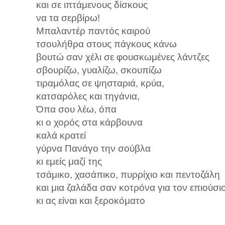
και σε ιπτάμενους δίσκους
να τα σερβίρω!
Μπαλαντέρ παντός καιρού
τσουλήθρα στους πάγκους κάνω
βουτώ σαν χέλι σε φουσκωμένες λάντζες
σβουρίζω, γυαλίζω, σκουπίζω
τιραμόλας σε ψησταριά, κρύα,
κατσαρόλες και τηγάνια,
Όπα σου λέω, όπα
κι ο χορός στα κάρβουνα
καλά κρατεί
γύρνα Πανάγο την σούβλα
κι εμείς μαζί της
τσάμικο, χασάπικο, πυρρίχιο και πεντοζάλη
και μια ζαλάδα σαν κοτρόνα για τον επιούσι
κι ας είναι και ξεροκόματο