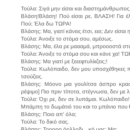
Τούλα: Σιγά μην είσαι και διαστημάνθρωπος
Βλάση!Βλάση! Πού είσαι ρε, ΒΛΑΣΗ! Για έ
Πού; Έλα δω ΤΩΡΑ!
Βλάσης: Μα, γιατί κάνεις έτσι, εεε; Δεν είσαι
Τούλα: Άνοιξε το στόμα σου, αμέσως.
Βλάσης: Μα, έλα ρε μαααμά, μπροοοστά στ
Τούλα: Άνοιξε το στόμα σου και κάνε χα! ΤΩ
Βλάσης: Μα γιατί με ξεεεφτυλίιιζεις;!
Τούλα: Κωλόπαιδο, δεν μου υποσχέθηκες πω
τσούζεις.
Βλάσης: Μόονο μια γουλίτσα άσπρο κρασά
ρέψιμο] Πιο πριν τίποτα, στέγνωσα, δεν με 
Τούλα: Όχι ρε, δεν σε λυπάμαι. Κωλόπαιδο!
Μπάμπη το δωμάτιό του και το μπάνιο που θ
Βλάσης: Ποιο απ' όλα;
Τούλα: Το δικό σας.
Βλάσης: Τοοοοο όολλοδι…κό μας; Μα;