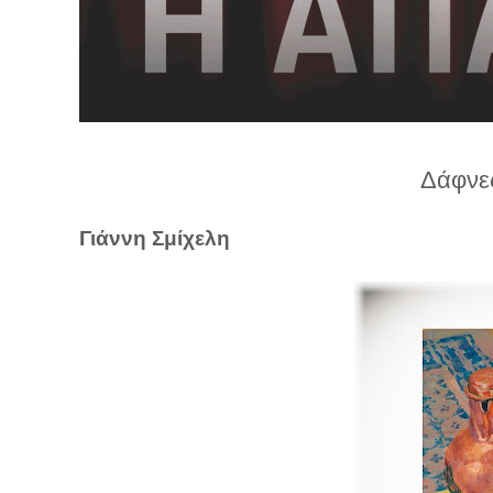
λ
λ
α
γ
ή
Δάφνε
Γιάννη Σμίχελη