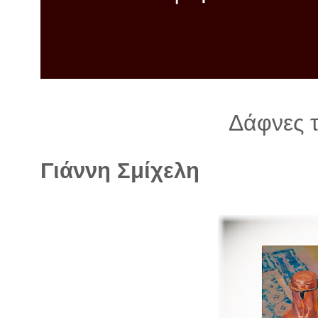
λ
λ
α
γ
ή
Δάφνες 
Γιάννη Σμίχελη