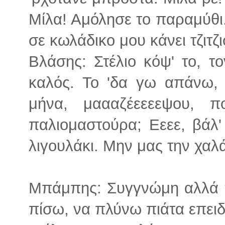
Μίλα! Αμόλησε το παραμύθι
σε κωλάδικο μου κάνει τζιτζι
Βλάσης: Στέλιο κόψ' το, το
καλός. Το 'δα γω απάνω, 
μήνα, μαααζέεεεεψου, π
παλιομαστούρα; Εεεε, βάλ'
λιγουλάκι. Μην μας την χαλ
Μπάμπης: Συγγνώμη αλλά η
πίσω, να πλύνω πιάτα επειδ