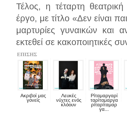
Τέλος, η τέταρτη θεατρικ
έργο, με τίτλο «Δεν είναι π
μαρτυρίες γυναικών και α
εκτεθεί σε κακοποιητικές συ
ΕΠΙΣΗΣ
Ακριβοί μας
Λευκές
Ρίταμαργαρί
γονείς
νύχτες ενός
ταρίταμαργα
κλόουν
ρίταρίταμαρ
γα...