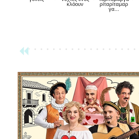
κλόουν
ρίταρίταμαρ
γα...