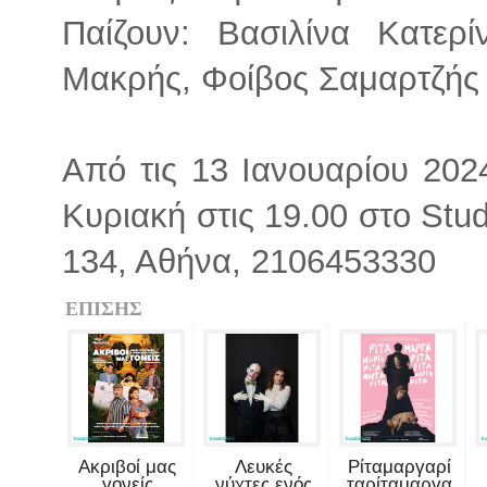
Παίζουν: Βασιλίνα Κατερ
Μακρής, Φοίβος Σαμαρτζής
Από τις 13 Ιανουαρίου 202
Κυριακή στις 19.00 στο St
134, Αθήνα, 2106453330
ΕΠΙΣΗΣ
Ακριβοί μας
Λευκές
Ρίταμαργαρί
γονείς
νύχτες ενός
ταρίταμαργα