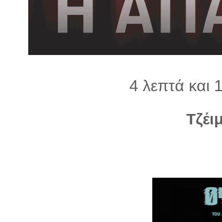
λ
λ
α
γ
ή
4 λεπτά και 
Τζέι