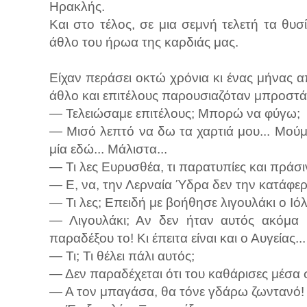
Ηρακλής.
Και στο τέλος, σε μια σεμνή τελετή τα θυ
άθλο του ήρωα της καρδιάς μας.
Είχαν περάσει οκτώ χρόνια κι ένας μήνας 
άθλο και επιτέλους παρουσιαζόταν μπροστά
— Τελειώσαμε επιτέλους; Μπορώ να φύγω;
— Μισό λεπτό να δω τα χαρτιά μου... Μούμ
μία εδώ... Μάλιστα...
— Τι λες Ευρυσθέα, τι παρατυπίες και πράσ
— Ε, να, την Λερναία Ύδρα δεν την κατάφερ
— Τι λες; Επειδή με βοήθησε λιγουλάκι ο Ιόλ
— Λιγουλάκι; Αν δεν ήταν αυτός ακόμα θ
παραδέξου το! Κι έπειτα είναι και ο Αυγείας...
— Τι; Τι θέλει πάλι αυτός;
— Δεν παραδέχεται ότι του καθάρισες μέσα 
— Α τον μπαγάσα, θα τόνε γδάρω ζωντανό!