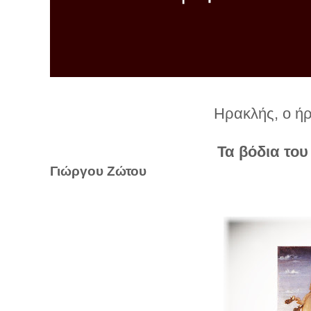
λ
λ
α
γ
ή
Ηρακλής, ο ή
Τα βόδια του
Γιώργου Ζώτου