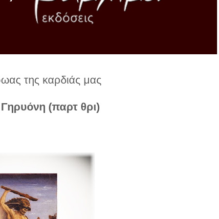
ρωας της καρδιάς μας
 Γηρυόνη (παρτ θρι)