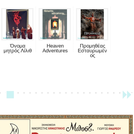
Όνομα
Heaven
Προμηθέας
μητρός Λίλιθ
Adventures
Εσταυρωμέν
ος