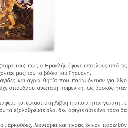
(παρτ του) πως ο Ηρακλής έφυγε επιτέλους από τις
χοντας μαζί του τα βόδια του Γηρυόνη.
γίδες και άγρια θηρία που παραμόνευαν για λίγο
 είχε σπουδάσει ανωτάτη ποιμενική, ως βοσκός ήταν
ατάφερε και έφτασε στη Λιβύη η οποία ήταν γεμάτη με
που τα εξολόθρευσε όλα, δεν άφησε ούτε ένα τόσο δα
οι, αρκούδες, λιοντάρια και τίγρεις έγιναν παρελθόν