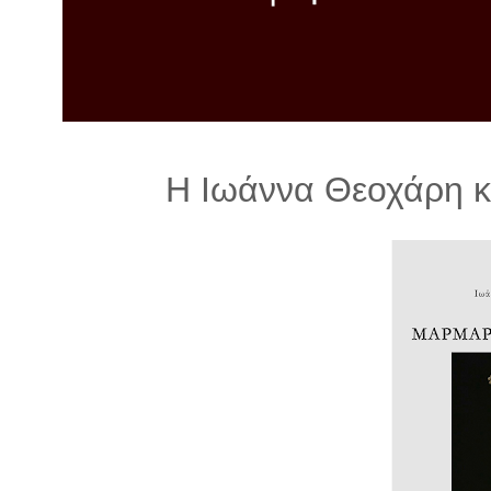
λ
λ
α
γ
ή
Η Ιωάννα Θεοχάρη κ