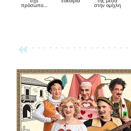
είχε
ευκαιρία
της μέσα
πρόσωπο...
στην ομίχλη