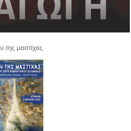
υ της μαστίχας