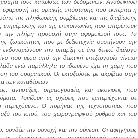
ρμότητα τους καταλύτες των δεδομένων. Αναδεικνύει
ν εφαρμογή της οριακής υπόστασης που εκπέμπει η
σέντο της πληθωρικής συμβίωσης και της διαβίωσης
ς ενημέρωσης και της επικοινωνίας που επιτρέπουν
ν την πλήρη προσοχή στην αφομοίωσή τους. Τα
κής ζωτικότητας που με δεξιοτεχνία συστήνουν την
αι ενδυναμώνουν την ύπαρξη σε ένα θετικό διάλογο
νο που μέσα από την δεικτική επεξεργασία γίνεται
λλάδα ενώ παράλληλα το ιδωμένο έχει τη χάρη που
η του οραματικού. Οι εκτοξεύσεις με ακρίβεια στην
τα των καταθέσεων.
ς, αντιστίξεις, σημειογραφίες και εικονίσεις που
ματα. Τονίζουν τις σχέσεις που εμπεριέχονται σε
αι περιεχόμενο. Ο πυρήνας της τεχνοτροπίας που
εταξύ του ιστού, του χωρογραφικού ρυθμού και του
 συνδέει την συνοχή και την σύνεση. Οι αφηγήσεις
τις εξιχνιάσεις και τις σημασιολογικές ερμηνείες.