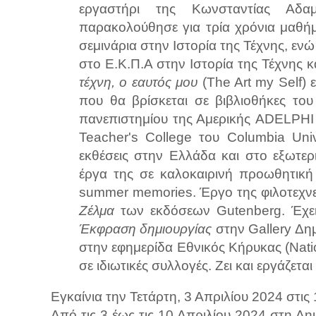
εργαστήρι της Κωνσταντίας Αδα
παρακολούθησε για τρία χρόνια μαθή
σεμινάρια στην Ιστορία της Τέχνης, εν
στο Ε.Κ.Π.Α στην Ιστορία της Τέχνης κ
τέχνη, ο εαυτός μου
­ (The Art my Self)
που θα βρίσκεται σε βιβλιοθήκες του
πανεπιστημίου της Αμερικής ADELPHI
Teacher's College του Columbia Univ
εκθέσεις στην Ελλάδα και στο εξωτερ
έργα της σε καλοκαιρινή προωθητική
summer memories. Έργο της φιλοτεχνεί
Ζέλμα
των εκδόσεων Gutenberg. Έχει
Έκφραση δημιουργίας
στην Gallery Δημ
στην εφημερίδα Εθνικός Κήρυκας (Natio
σε ιδιωτικές συλλογές. Ζει και εργάζετα
Εγκαίνια την Τετάρτη, 3 Απριλίου 2024 στις
Από τις 3 έως τις 10 Απριλίου 2024 στη Δ