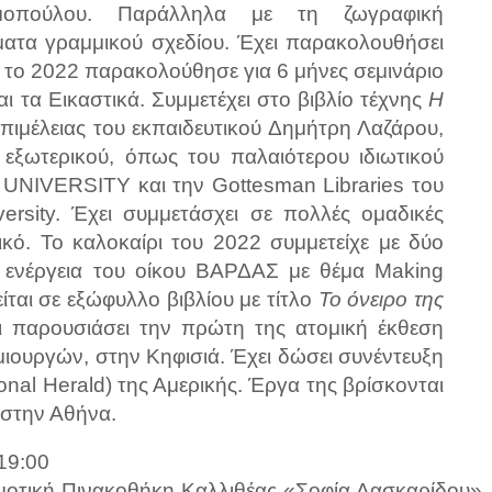
μοπούλου. Παράλληλα με τη ζωγραφική
ματα γραμμικού σχεδίου. Έχει παρακολουθήσει
ώ το 2022 παρακολούθησε για 6 μήνες σεμινάριο
αι τα Εικαστικά. Συμμετέχει στο βιβλίο τέχνης
Η
 επιμέλειας του εκπαιδευτικού Δημήτρη Λαζάρου,
 εξωτερικού, όπως του παλαιότερου ιδιωτικού
 UNIVERSITY και την Gottesman Libraries του
ersity. Έχει συμμετάσχει σε πολλές ομαδικές
ικό. Το καλοκαίρι του 2022 συμμετείχε με δύο
 ενέργεια του οίκου ΒΑΡΔΑΣ με θέμα Making
ται σε εξώφυλλο βιβλίου με τίτλο
Το όνειρο της
 παρουσιάσει την πρώτη της ατομική έκθεση
ιουργών, στην Κηφισιά. Έχει δώσει συνέντευξη
nal Herald) της Αμερικής. Έργα της βρίσκονται
ι στην Αθήνα.
 19:00
ημοτική Πινακοθήκη Καλλιθέας «Σοφία Λασκαρίδου»,