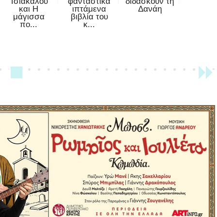
Τσιάκαλου
φανταστικά
διδάσκουν τη
και Η
ιπτάμενα
Δανάη
μάγισσα
βιβλία του
πο...
κ...