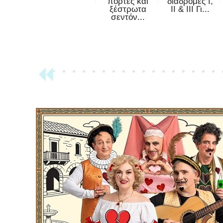
πόρτες και
διαδρομές Ι,
ξέστρωτα
ΙΙ & ΙΙΙ Γι...
σεντόν...