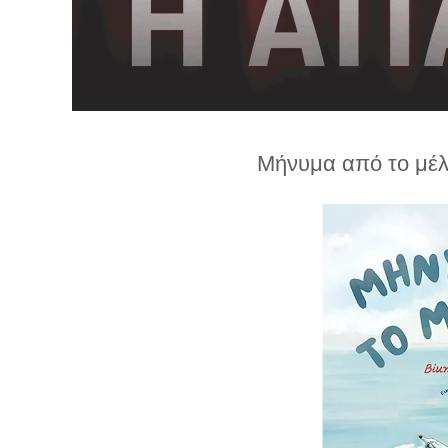
λ
λ
α
γ
ή
Μήνυμα από το μέλ