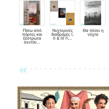
Πίσω από
Νυχτερινές
Θα πέσει η
πόρτες και
διαδρομές Ι,
νύχτα
ξέστρωτα
ΙΙ & ΙΙΙ Γι...
σεντόν...