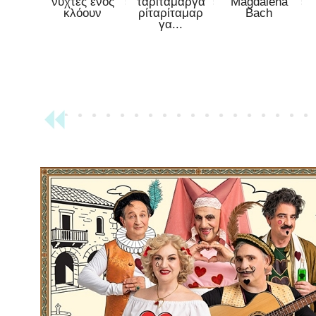
νύχτες ενός
ταρίταμαργα
Magdalena
κλόουν
ρίταρίταμαρ
Bach
γα...