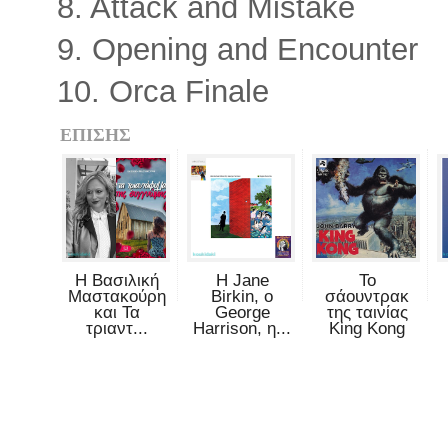
8. Attack and Mistake
9. Opening and Encounter
10. Orca Finale
ΕΠΙΣΗΣ
Η Βασιλική
Η Jane
Το
Μαστακούρη
Birkin, ο
σάουντρακ
και Τα
George
της ταινίας
τριαντ...
Harrison, η...
King Kong