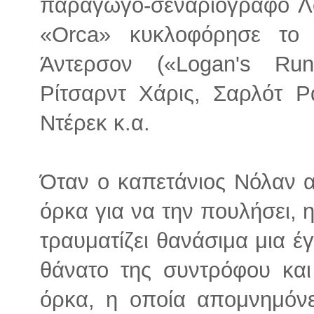
παραγωγό-σεναριογράφο Λου
«Orca» κυκλοφόρησε το
Άντερσον («Logan's Run
Ρίτσαρντ Χάρις, Σαρλότ Ρ
Ντέρεκ κ.α.
Όταν ο καπετάνιος Νόλαν α
όρκα για να την πουλήσει, 
τραυματίζει θανάσιμα μια έ
θάνατο της συντρόφου και
όρκα, η οποία απομνημόν