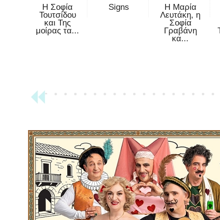
Η Σοφία
Signs
Η Μαρία
Τουτσίδου
Λευτάκη, η
και Της
Σοφία
μοίρας τα...
Γραβάνη
κα...