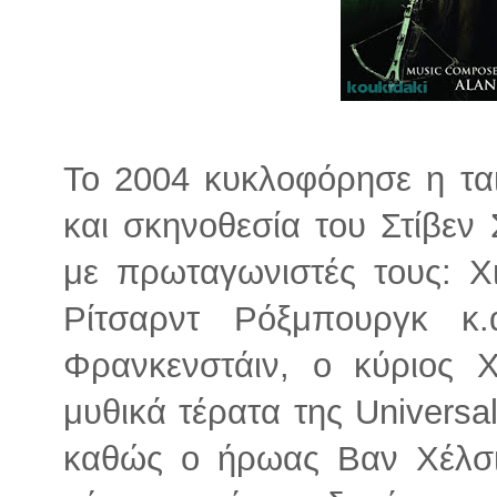
Το 2004 κυκλοφόρησε η ται
και σκηνοθεσία του Στίβε
με πρωταγωνιστές τους: Χι
Ρίτσαρντ Ρόξμπουργκ κ
Φρανκενστάιν, ο κύριος 
μυθικά τέρατα της Univers
καθώς ο ήρωας Βαν Χέλσι