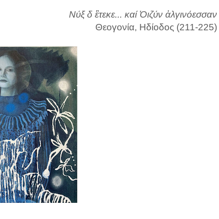
Νύξ δ ἒτεκε... καί Ὀιζύν ἀλγινόεσσαν
Θεογονία, Ηδίοδος (211-225)