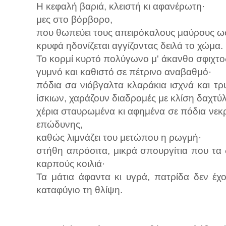
Η κεφαλή βαριά, κλειστή κι αφανέρωτη·
μες στο βόρβορο,
που θωπεύει τους απειρόκαλους μαύρους ωσ
κρυφά ηδονίζεται αγγίζοντας δειλά το χώμα.
Το κορμί κυρτό πολύγωνο μ' άκανθο σφιχτο
γυμνό και καθιστό σε πέτρινο αναβαθμό·
πόδια σα νιόβγαλτα κλαράκια ισχνά και τ
ίσκιων, χαράζουν διαδρομές με κλίση δαχτύ
χέρια σταυρωμένα κι αφημένα σε πόδια νεκ
επώδυνης,
καθώς λιμνάζει του μετώπου η ρωγμή·
στήθη απρόσιτα, μικρά σπουργίτια που τα 
καρπούς κοιλιά·
Τα μάτια άφαντα κι υγρά, πατρίδα δεν έ
καταφύγιο τη θλίψη.