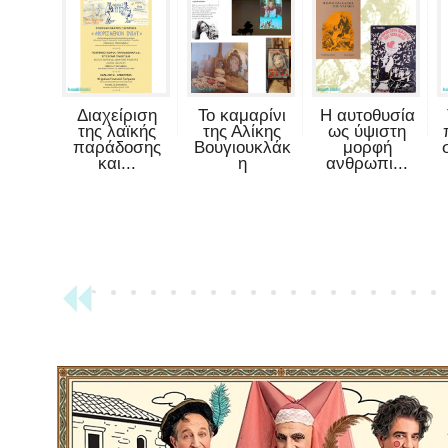
Διαχείριση
Το καμαρίνι
Η αυτοθυσία
της λαϊκής
της Αλίκης
ως ύψιστη
παράδοσης
Βουγιουκλάκ
μορφή
και...
η
ανθρωπι...