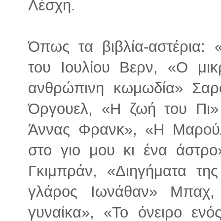
Λέσχη.
Όπως τα βιβλία-αστέρια: 
του Ιουλίου Βερν, «Ο μι
ανθρώπινη κωμωδία» Σαρ
Όργουελ, «Η ζωή του Πι»
Άννας Φρανκ», «Η Μαρού
στο γιο μου κι ένα άστρ
Γκιμπράν, «Διηγήματα τη
γλάρος Ιωνάθαν» Μπαχ,
γυναίκα», «Το όνειρο ενό