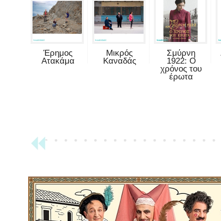
Έρημος
Μικρός
Σμύρνη
Ατακάμα
Καναδάς
1922: Ο
χρόνος του
έρωτα