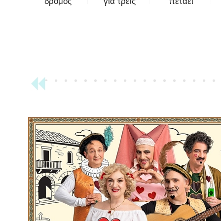
δρόμος
για τρεις
πετάει