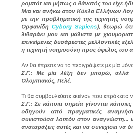
ρομπότ και μήπως ο θάνατός του είχε ήδη
Μια και ανήκω στον Κύκλο Ελλήνων Λογ
με την προβληματική της τεχνητής νοη
Ορφανίδη
Cyborg Sapiens
), θεωρώ ότι
λιθαράκι μου και μάλιστα με χιουμορι
επικείμενες δυσάρεστες μελλοντικές εξε
η τεχνητή νοημοσύνη προς όφελος του 
Αν θα έπρεπε να το περιγράψετε με μία μόνο
Σ.Γ.: Με μία λέξη δεν μπορώ, αλλά 
Ολυμπιακός, Πελέ.
Τι θα συμβουλεύατε εκείνον που επρόκειτο ν
Σ.Γ.: Σε κάποια σημεία γίνονται κάποιε
οδηγούν από πραγματικές αναμνήσε
συνιστούσα λοιπόν στον αναγνώστη... να
αναταράξεις αυτές και να συνεχίσει να δ