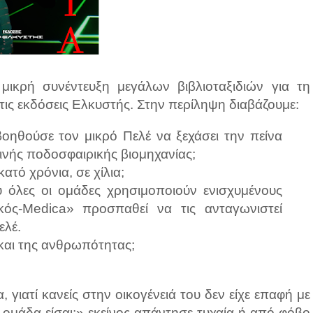
ικρή συνέντευξη μεγάλων βιβλιοταξιδιών για τη
ις εκδόσεις Ελκυστής. Στην περίληψη διαβάζουμε:
βοηθούσε τον μικρό Πελέ να ξεχάσει την πείνα
ρινής ποδοσφαιρικής βιομηχανίας;
κατό χρόνια, σε χίλια;
υ όλες οι ομάδες χρησιμοποιούν ενισχυμένους
ός-Medica» προσπαθεί να τις ανταγωνιστεί
ελέ.
 και της ανθρωπότητας;
ιατί κανείς στην οικογένειά του δεν είχε επαφή με
 ομάδα είσαι;» εκείνος απάντησε τυχαία ή από φόβο