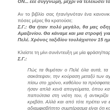
ΟΝ... εεε συγγνώμη, μέχρι να τελειώσει το
Αν το βιβλίο σας ήταν/γινόταν ένα κανονι
πόσες μέρες θα κρατούσε;
Σ.Γ.: Θα ήταν πολύ μεγάλο, θα μας οδ
Αμαζονίου. Θα κάναμε και μια στροφή γι
Πελέ. Χρόνος ταξιδίου τουλάχιστον 15 ημέ
Κλείστε τη μίνι συνέντευξη με μία φράση/πα
Σ.Γ.:
Πώς τα θυμόταν ο Πελέ όλα αυτά, τα
σακάτεψαν, την κούραση μεταξύ των 
πίσω στο χρόνο, καθόλου τα πρόσφατα, 
ήσαν απλά κενά απογεύματα, όπου καν
παπούτσια στη νιότη του, ή αντικρίζ
κρεβάτι. Αλλά και από τότε πρέπει να
αδιαμφισβήτητο συμπέρασμα είναι ότι 