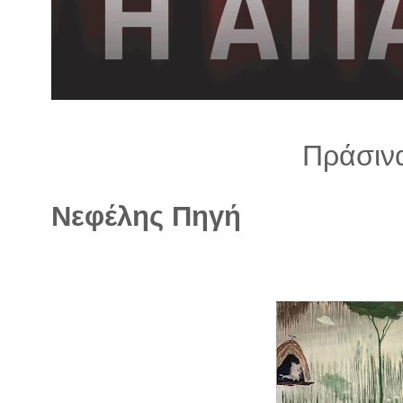
λ
λ
α
γ
ή
Πράσιν
Νεφέλης Πηγή