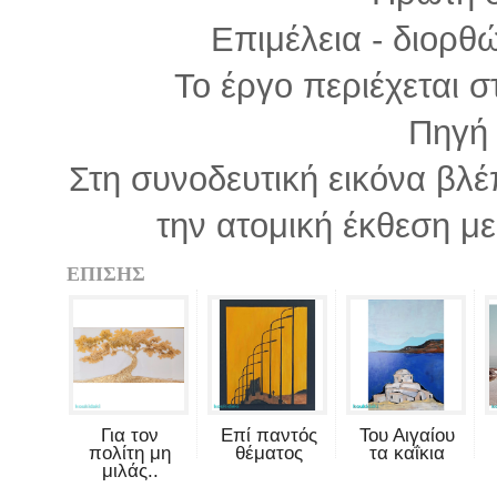
Επιμέλεια - διορθ
Το έργο περιέχεται 
Πηγ
Στη συνοδευτική εικόνα βλέ
την ατομική έκθεση με 
ΕΠΙΣΗΣ
Για τον
Επί παντός
Του Αιγαίου
πολίτη μη
θέματος
τα καΐκια
μιλάς..