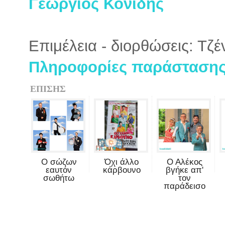
Γεώργιος Κονίδης
Επιμέλεια - διορθώσεις: Τζ
Πληροφορίες παράστασης 
ΕΠΙΣΗΣ
Ο σώζων
Όχι άλλο
Ο Αλέκος
εαυτόν
κάρβουνο
βγήκε απ'
σωθήτω
τον
παράδεισο