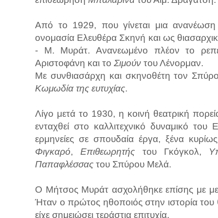
Από το 1929, που γίνεται μια ανανέωση 
ονομασία Ελευθέρα Σκηνή και ως θιασαρχι
- Μ. Μυράτ. Ανανεωμένο πλέον το ρεπε
Αριστοφάνη και το
Σιμούν
του Λένορμαν.
Με συνθιασάρχη και σκηνοθέτη τον Σπύρο
Κωμωδία της ευτυχίας
.
Λίγο μετά το 1930, η κοινή θεατρική πορε
ενταχθεί στο καλλιτεχνικό δυναμικό του
ερμηνείες σε σπουδαία έργα, ξένα κυρίω
Φιγκαρό
,
Επιθεωρητής
του Γκόγκολ,
Υ
Παπαφλέσσας
του Σπύρου Μελά.
Ο Μήτσος Μυράτ ασχολήθηκε επίσης με μετ
Ήταν ο πρώτος ηθοποιός στην ιστορία του 
είχε σημειώσει τεράστια επιτυχία.