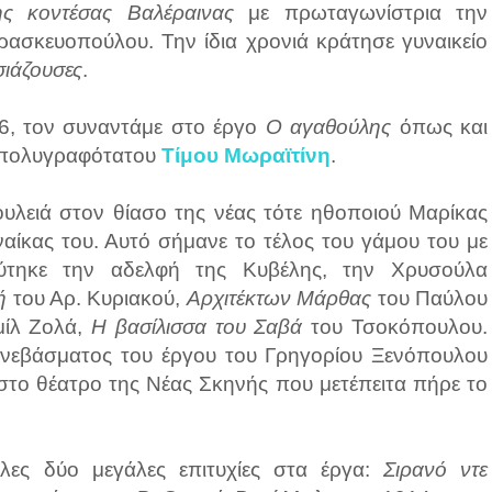
ης κοντέσας Βαλέραινας
με πρωταγωνίστρια την
ασκευοπούλου. Την ίδια χρονιά κράτησε γυναικείο
ιάζουσες
.
06, τον συναντάμε στο έργο
Ο αγαθούλης
όπως και
 πολυγραφότατου
Τίμου Μωραϊτίνη
.
ουλειά στον θίασο της νέας τότε ηθοποιού Μαρίκας
αίκας του. Αυτό σήμανε το τέλος του γάμου του με
ύτηκε την αδελφή της Κυβέλης, την Χρυσούλα
ή
του Αρ. Κυριακού,
Αρχιτέκτων Μάρθας
του Παύλου
ίλ Ζολά,
Η βασίλισσα του Σαβά
του Τσοκόπουλου.
νεβάσματος του έργου του Γρηγορίου Ξενόπουλου
 στο θέατρο της Νέας Σκηνής που μετέπειτα πήρε το
ες δύο μεγάλες επιτυχίες στα έργα:
Σιρανό ντε