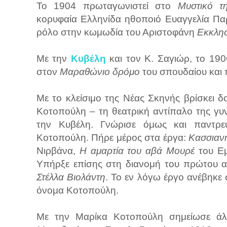
Το 1904 πρωταγωνιστεί στο
Μυστικό τ
κορυφαία Ελληνίδα ηθοποιό Ευαγγελία Παρ
ρόλο στην κωμωδία του Αριστοφάνη
Εκκλησ
Με την
Κυβέλη
και τον Κ. Σαγιώρ, το 19
στον
Μαραθώνιο δρόμο
του σπουδαίου και
Με το κλείσιμο της Νέας Σκηνής βρίσκει δ
Κοτοπούλη – τη θεατρική αντίπαλο της γυν
την Κυβέλη. Γνώρισε όμως και παντρε
Κοτοπούλη. Πήρε μέρος στα έργα:
Κασσιαν
Νιρβάνα,
Η αμαρτία του αβά Μουρέ
του Εμ
Υπήρξε επίσης στη διανομή του πρώτου α
Στέλλα Βιολάντη
. Το εν λόγω έργο ανέβηκε
όνομα Κοτοπούλη.
Με την Μαρίκα Κοτοπούλη σημείωσε άλλ