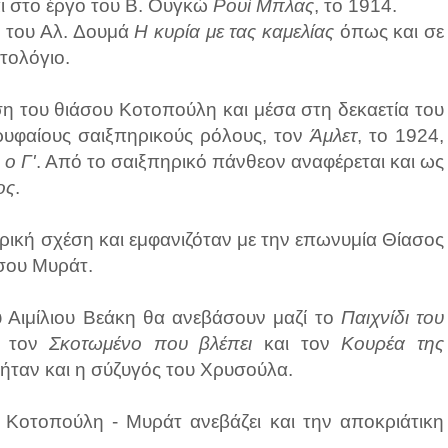
ι στο έργο του Β. Ουγκώ
Ρουί Μπλας
, το 1914.
 του Αλ. Δουμά
Η κυρία με τας καμελίας
όπως και σε
τολόγιο.
νση του θιάσου Κοτοπούλη και μέσα στη δεκαετία του
ρυφαίους σαιξπηρικούς ρόλους, τον
Άμλετ
, το 1924,
 ο Γ'
. Από το σαιξπηρικό πάνθεον αναφέρεται και ως
ος
.
ρική σχέση και εμφανιζόταν με την επωνυμία Θίασος
σου Μυράτ.
 Αιμίλιου Βεάκη θα ανεβάσουν μαζί το
Παιχνίδι του
 τον
Σκοτωμένο που βλέπει
και τον
Κουρέα της
ήταν και η σύζυγός του Χρυσούλα.
 Κοτοπούλη - Μυράτ ανεβάζει και την αποκριάτικη