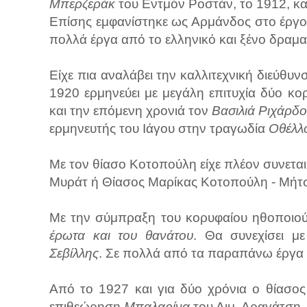
Μπερζεράκ
του Εντμόν Ροστάν, το 1912, κα
Επίσης εμφανίστηκε ως Αρμάνδος στο έργο
πολλά έργα από το ελληνικό και ξένο δραμα
Είχε πια αναλάβει την καλλιτεχνική διεύθυ
1920 ερμηνεύει με μεγάλη επιτυχία δύο κο
και την επόμενη χρονιά τον
Βασιλιά Ριχάρδο
ερμηνευτής του Ιάγου στην τραγωδία
Οθέλλ
Με τον θίασο Κοτοπούλη είχε πλέον συνεται
Μυράτ ή Θίασος Μαρίκας Κοτοπούλη - Μήτ
Με την σύμπραξη του κορυφαίου ηθοποιού
έρωτα και του θανάτου
. Θα συνεχίσει με
Σεβίλλης
. Σε πολλά από τα παραπάνω έργα 
Από το 1927 και για δύο χρόνια ο θίασος
επιθεώρηση
Μπαλαρίνα
του Αιμ. Δραγάτση.