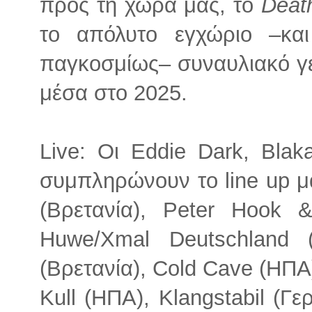
προς τη χώρα μας, το
Deat
το απόλυτο εγχώριο –κα
παγκοσμίως– συναυλιακό γε
μέσα στο 2025.
Live: Οι Eddie Dark, Blakau
συμπληρώνουν το line up μ
(Βρετανία), Peter Hook &
Huwe/Xmal Deutschland 
(Βρετανία), Cold Cave (ΗΠΑ)
Kull (ΗΠΑ), Klangstabil (Γερμ