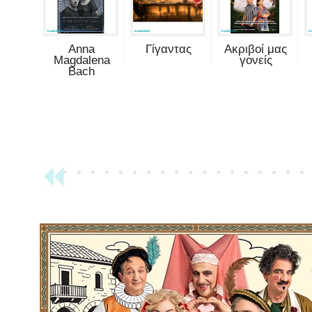
Anna
Γίγαντας
Ακριβοί μας
Magdalena
γονείς
Bach