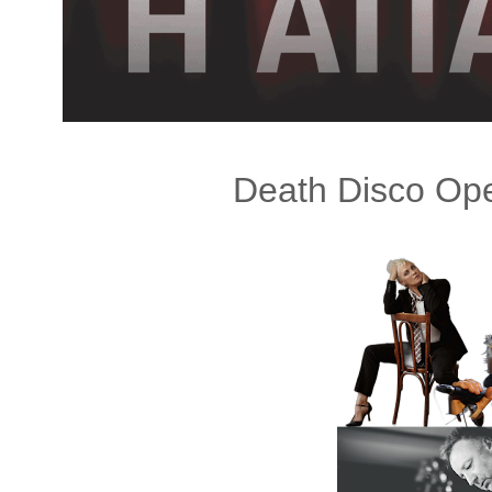
λ
λ
α
γ
ή
Death Disco Ope