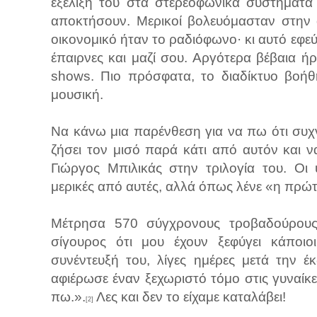
εξέλιξή του στα στερεοφωνικά συστήματα
αποκτήσουν. Μερικοί βολευόμασταν στην α
οικονομικό ήταν το ραδιόφωνο· κι αυτό εφε
έπαιρνες και μαζί σου. Αργότερα βέβαια ή
shows. Πιο πρόσφατα, το διαδίκτυο βοήθ
μουσική.
Να κάνω μια παρένθεση για να πω ότι συχ
ζήσει τον μισό παρά κάτι από αυτόν και 
Γιώργος Μπιλικάς στην τριλογία του. Οι
μερικές από αυτές, αλλά όπως λένε «η πρώτ
Μέτρησα 570 σύγχρονους τροβαδούρους 
σίγουρος ότι μου έχουν ξεφύγει κάποι
συνέντευξή του, λίγες ημέρες μετά την έ
αφιέρωσε έναν ξεχωριστό τόμο στις γυναίκες
πω.».
Λες και δεν το είχαμε καταλάβει!
[2]