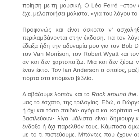
ποίηση με τη μουσική. Ο Léo Ferré –στον 
έχει μελοποιήσει μάλιστα, «για του λόγου το
Προφανώς και είναι άσκοπο ν' ασχολη
περιλαμβάνονται στην έκδοση. Για τον λόγ
έδειξα ήδη την αδυναμία μου για τον Bob
τον Van Morrison, τον Robert Wyatt και το
αν και δεν χαρτοπαίζω. Μια και δεν ξέρω 
έναν έκτο. Τον Ian Anderson ο οποίος, μαζί
πόρτα στο επόμενο βιβλίο.
Διαβάζουμε λοιπόν και το
Rock around th
μας το έσχατο, της τριλογίας. Εδώ, ο Γιώργ
ή όχι και τόσο παιδιά· αγόρια και κορίτσια 
βασιλεύουν· λίγα μάλιστα είναι δημιουργ
ένδοξο ή όχι παρελθόν τους. Κάμποσα όμω
με το τι πιστεύουμε. Μπάντες που έχουν α