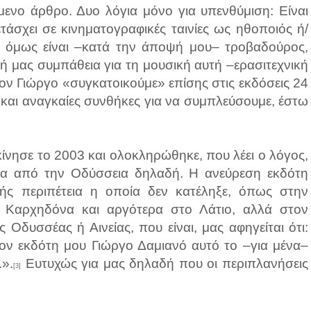
ύμενο άρθρο. Δυο λόγια μόνο για υπενθύμιση: Είναι
τάσχει σε κινηματογραφικές ταινίες ως ηθοποιός ή/
α όμως είναι –κατά την άποψή μου– τροβαδούρος,
ινή μας συμπάθεια για τη μουσική αυτή –ερασιτεχνική
 τον Γιώργο «συγκατοικούμε» επίσης στις εκδόσεις 24
ς και αναγκαίες συνθήκες για να συμπλεύσουμε, έστω
ίνησε το 2003 και ολοκληρώθηκε, που λέει ο λόγος,
ια από την Οδύσσεια δηλαδή. Η ανεύρεση εκδότη
ής περιπέτεια η οποία δεν κατέληξε, όπως στην
ν Καρχηδόνα και αργότερα στο Λάτιο, αλλά στον
Οδυσσέας ή Αινείας, που είναι, μας αφηγείται ότι:
ον εκδότη μου Γιώργο Δαμιανό αυτό το –για μένα–
.».
Ευτυχώς για μας δηλαδή που οι περιπλανήσεις
[3]