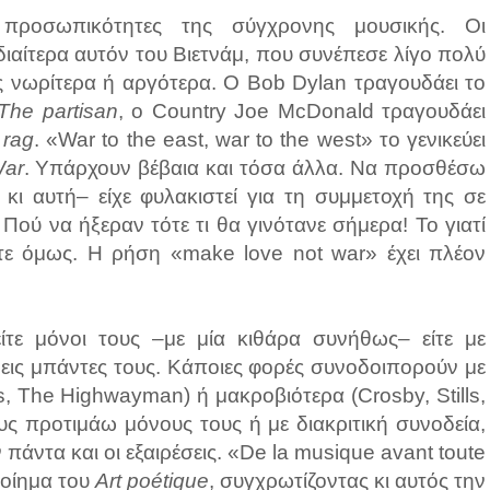
 προσωπικότητες της σύγχρονης μουσικής. Οι
ιδιαίτερα αυτόν του Βιετνάμ, που συνέπεσε λίγο πολύ
υς νωρίτερα ή αργότερα. Ο Bob Dylan τραγουδάει το
The partisan
, ο Country Joe McDonald τραγουδάει
e rag
. «War to the east, war to the west» το γενικεύει
ar
. Υπάρχουν βέβαια και τόσα άλλα. Να προσθέσω
ι αυτή– είχε φυλακιστεί για τη συμμετοχή της σε
 Πού να ήξεραν τότε τι θα γινότανε σήμερα! Το γιατί
στε όμως. Η ρήση «make love not war» έχει πλέον
είτε μόνοι τους –με μία κιθάρα συνήθως– είτε με
ώδεις μπάντες τους. Κάποιες φορές συνοδοιπορούν με
s, The Highwayman) ή μακροβιότερα (Crosby, Stills,
 προτιμάω μόνους τους ή με διακριτική συνοδεία,
πάντα και οι εξαιρέσεις. «De la musique avant toute
ποίημα του
Art poétique
, συγχρωτίζοντας κι αυτός την