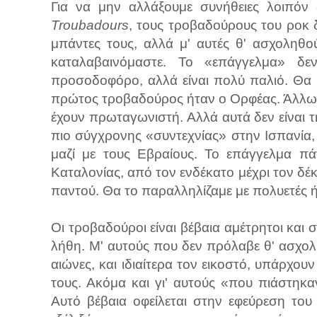
Για να μην αλλάξουμε συνήθειες λοιπόν
Troubadours
, τους τροβαδούρους του ροκ 
μπάντες τους, αλλά μ' αυτές θ' ασχοληθο
καταλαβαινόμαστε. Το «επάγγελμα» δε
προσοδοφόρο, αλλά είναι πολύ παλιό. Θα μ
πρώτος τροβαδούρος ήταν ο Ορφέας. Άλλωσ
έχουν πρωταγωνιστή. Αλλά αυτά δεν είναι τ
πιο σύγχρονης «συντεχνίας» στην Ισπανία, 
μαζί με τους Εβραίους. Το επάγγελμα π
Καταλονίας, από τον ενδέκατο μέχρι τον δέκ
παντού. Θα το παραλληλίζαμε με πολυετές ή
Οι τροβαδούροι είναι βέβαια αμέτρητοι και 
λήθη. Μ' αυτούς που δεν πρόλαβε θ' ασχο
αιώνες, και ιδιαίτερα τον εικοστό, υπάρχο
τους. Ακόμα και γι' αυτούς «που πιάστηκα
Αυτό βέβαια οφείλεται στην εφεύρεση το