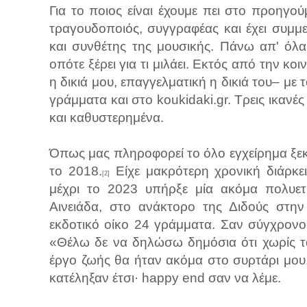
Για το ποιος είναι έχουμε πει στο προηγο
τραγουδοποιός, συγγραφέας και έχει συμμε
και συνθέτης της μουσικής. Πάνω απ' όλ
οπότε ξέρει για τι μιλάει. Εκτός από την κο
η δικιά μου, επαγγελματική η δικιά του– με
γράμματα και στο koukidaki.gr. Τρεις ικανέ
και καθυστερημένα.
Όπως μας πληροφορεί το όλο εγχείρημα ξεκ
το 2018.
Είχε μακρότερη χρονική διάρκε
[2]
μέχρι το 2023 υπήρξε μία ακόμα πολυετ
Αινειάδα, στο ανάκτορο της Διδούς στη
εκδοτικό οίκο 24 γράμματα. Σαν σύγχρονος 
«Θέλω δε να δηλώσω δημόσια ότι χωρίς τ
έργο ζωής θα ήταν ακόμα στο συρτάρι μου
κατέληξαν έτσι· happy end σαν να λέμε.