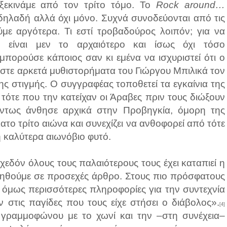
 ξεκινάμε από τον τρίτο τόμο. Το
Rock around…
δηλαδή αλλά όχι μόνο. Συχνά συνοδεύονται από τις
ύμε αργότερα. Τι εστί τροβαδούρος λοιπόν; για να
ν είναι μεν το αρχαιότερο και ίσως όχι τόσο
πορούσε κάποιος σαν κι εμένα να ισχυριστεί ότι ο
τε αρκετά μυθιστορήματα του Γιώργου Μπιλικά τον
ης στιγμής. Ο συγγραφέας τοποθετεί τα εγκαίνια της
τότε που την κατείχαν οι Άραβες πριν τους διώξουν
άντως άνθησε αρχικά στην Προβηγκία, όμορη της
ατο τρίτο αιώνα και συνεχίζει να ανθοφορεί από τότε
 καλύτερα αιωνόβιο φυτό.
σχεδόν όλους τους παλαιότερους τους έχει καταπιεί η
ληθούμε σε προσεχές άρθρο. Στους πιο πρόσφατους
υν όμως περισσότερες πληροφορίες για την συντεχνία
ν στις παγίδες που τους είχε στήσει ο διάβολος».
[4]
υ γραμμοφώνου με το χωνί και την –στη συνέχεια–