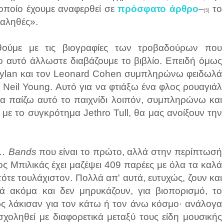
οποίο έχουμε αναφερθεί σε
πρόσφατο άρθρο
–
το
[5]
 αληθές».
θούμε με τις βιογραφίες των τροβαδούρων που
ο αυτό άλλωστε διαβάζουμε το βιβλίο. Επειδή όμως
 Dylan και τον Leonard Cohen συμπληρώνω φειδωλά
ν Neil Young. Αυτό για να φτιάξω ένα φλος ρουαγιάλ
να παίζω αυτό το παιχνίδι λοιπόν, συμπληρώνω και
 με το συγκρότημα Jethro Tull, θα μας ανοίξουν την
e… Βands
που είναι το πρώτο, αλλά στην περίπτωσή
ος Μπιλικάς έχει μαζέψει 409 παρέες με όλα τα καλά
–τότε τουλάχιστον. Πολλά απ' αυτά, ευτυχώς, ζουν και
ικά ακόμα και δεν μηρυκάζουν, για βιοπορισμό, το
ς λάκισαν για τον κάτω ή τον άνω κόσμο· ανάλογα
σχοληθεί με διαφορετικά μεταξύ τους είδη μουσικής