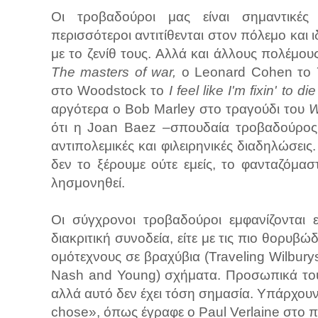
Οι τροβαδούροι μας είναι σημαντικές
περισσότεροι αντιτίθενται στον πόλεμο και 
με το ζενίθ τους. Αλλά και άλλους πολέμο
The masters of war,
ο Leonard Cohen το
στο Woodstock το
I feel like I'm fixin' to di
αργότερα ο Bob Marley στο τραγούδι του
W
ότι η Joan Baez –σπουδαία τροβαδούρος κ
αντιπολεμικές και φιλειρηνικές διαδηλώσεις.
δεν το ξέρουμε ούτε εμείς, το φανταζόμα
λησμονηθεί.
Οι σύγχρονοι τροβαδούροι εμφανίζονται 
διακριτική συνοδεία, είτε με τις πιο θορυβ
ομότεχνους σε βραχύβια (Traveling Wilbury
Nash and Young) σχήματα. Προσωπικά τους
αλλά αυτό δεν έχει τόση σημασία. Υπάρχουν 
chose», όπως έγραφε ο Paul Verlaine στο 