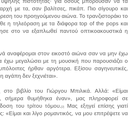
 υψηλής πιστότητας· για όσους μπορούσαν να τα
ρχή με τα, σαν βαλίτσες, πικάπ. Πιο σίγουρο και
ύρεση του προηγούμενου αιώνα. Το τρανζιστοράκι το
ρθε η τηλεόραση με τα διάφορα top of the pops και
ησε στο να εξαπλωθεί παντού οπτικοακουστικά η
νά αναφέρομαι στον εικοστό αιώνα σαν να μην έχω
να έχω μεγαλώσει με τη μουσική που παρουσιάζει ο
 υπόλοιπες ήρθαν αργότερα. Εξίσου σαγηνευτικές,
η αγάπη δεν ξεχνιέται».
στο βιβλίο του Γιώργου Μπιλικά. Αλλά: «Είμαι
οι, σήμερα θυμήθηκα έναν», μας πληροφορεί σε
κδοση του τρίτου τόμου.
Μας εξηγεί επίσης γιατί
[2]
: «Είμαι και λίγο ρομαντικός, να μου επιτρέψετε να