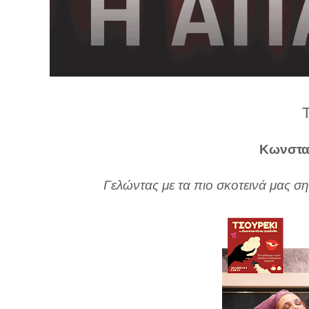
λ
λ
α
γ
ή
Κωνστα
Γελώντας με τα πιο σκοτεινά μας σ