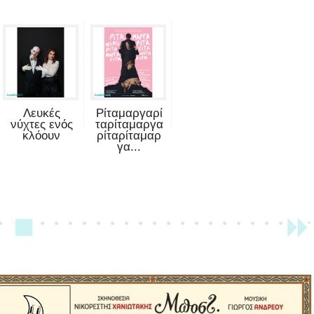
Λευκές
Ρίταμαργαρί
νύχτες ενός
ταρίταμαργα
κλόουν
ρίταρίταμαρ
γα...