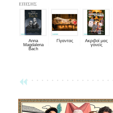
ΕΠΙΣΗΣ
Anna
Γίγαντας
Ακριβοί μας
Magdalena
γονείς
Bach