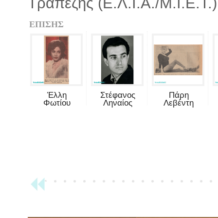
Τραπέζης (Ε.Λ.Ι.Α./Μ.Ι.Ε.Τ.)
ΕΠΙΣΗΣ
Έλλη
Στέφανος
Πάρη
Φωτίου
Ληναίος
Λεβέντη