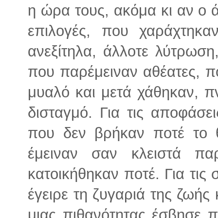
η ώρα τους, ακόμα κι αν ο ά
επιλογές, που χαράχτηκα
ανεξίτηλα, άλλοτε λύτρωση,
που παρέμειναν αθέατες, πο
μυαλό και μετά χάθηκαν, π
δισταγμό. Για τις αποφάσε
που δεν βρήκαν ποτέ το 
έμειναν σαν κλειστά π
κατοικήθηκαν ποτέ. Για τις 
έγειρε τη ζυγαριά της ζωής κ
μιας πιθανότητας έσβησε π