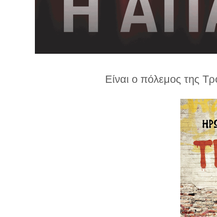
λ
λ
α
γ
ή
Είναι ο πόλεμος της Τρ