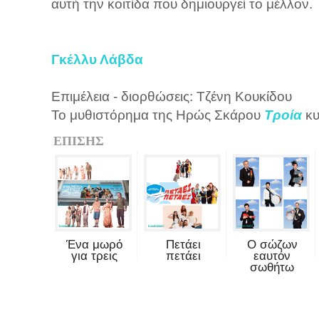
αυτή την κοιτίδα που δημιουργεί το μέλλον.
Γκέλλυ Λάβδα
Επιμέλεια - διορθώσεις: Τζένη Κουκίδου
Το μυθιστόρημα της Ηρώς Σκάρου
Τροία
κυ
ΕΠΙΣΗΣ
Ένα μωρό
Πετάει
Ο σώζων
για τρεις
πετάει
εαυτόν
σωθήτω