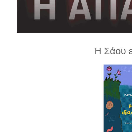
λ
λ
α
γ
ή
Η Σάου ε