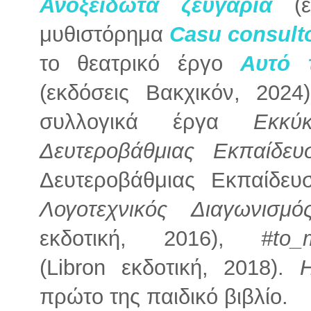
Ανοξείδωτα ζευγάρια
(εκ
μυθιστόρημα
Casu consult
το θεατρικό έργο
Αυτό 
(εκδόσεις Βακχικόν, 2024
συλλογικά έργα
Εκκύ
Δευτεροβάθμιας Εκπαίδε
Δευτεροβάθμιας Εκπαίδε
Λογοτεχνικός Διαγωνισμ
εκδοτική, 2016),
#to_
(Libron εκδοτική, 2018).
πρώτο της παιδικό βιβλίο.