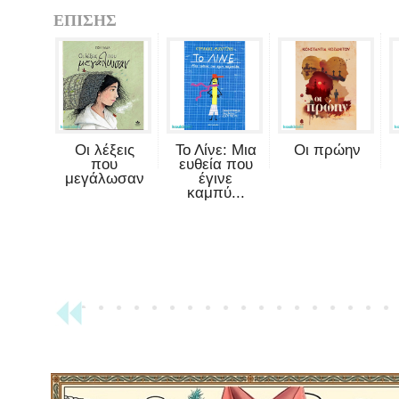
ΕΠΙΣΗΣ
Οι λέξεις
Το Λίνε: Μια
Οι πρώην
που
ευθεία που
μεγάλωσαν
έγινε
καμπύ...